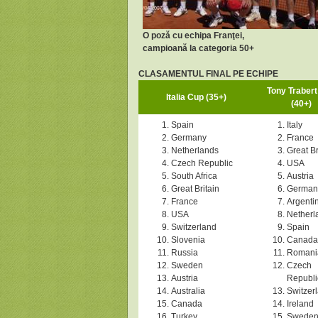
O poză cu echipa Franţei,
campioană la categoria 50+
CLASAMENTUL FINAL PE ECHIPE
Tony Traber
Italia Cup (35+)
(40+)
Spain
Italy
Germany
France
Netherlands
Great Br
Czech Republic
USA
South Africa
Austria
Great Britain
German
France
Argenti
USA
Netherl
Switzerland
Spain
Slovenia
Canada
Russia
Romani
Sweden
Czech
Austria
Republi
Australia
Switzer
Canada
Ireland
Turkey
Swede