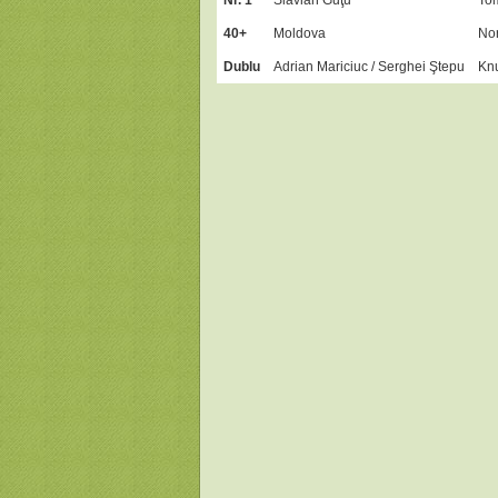
Nr. 1
Slavian Guţu
Tom
40+
Moldova
No
Dublu
Adrian Mariciuc / Serghei Ştepu
Knu