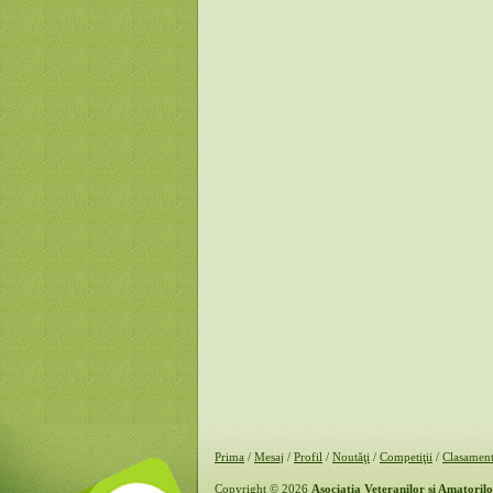
Prima
/
Mesaj
/
Profil
/
Noutăţi
/
Competiţii
/
Clasamen
Copyright © 2026
Asociaţia Veteranilor şi Amatoril