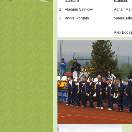
(căpitan)
(căpitan)
2
Vladimir Salnicov
Adrian Mar
3
Andrei Porubin
Valeriu Mî
Alex Boda