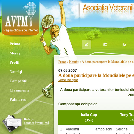
Prima
Mesaj
Prima
/
Noutăţi
/ A doua participare la Mondialele pe e
Profil
07.05.2007
Noutăți
A doua participare la Mondialele pe 
Versiune tipar
Competiții
A doua participare a veteranilor tenisului d
Clasamente
200
Palmares
Componenţa echipelor
Italia Cup
Tony Tr
Relaţii:
(35+)
(4
contact@avtm.md
1
Vladimir Iampolschi
Serghe