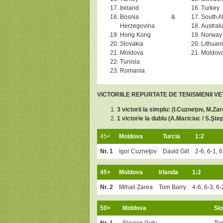
Ireland
Turkey
Bosnia &
South Af
Herzegovina
Australi
Hong Kong
Norway
Slovakia
Lithuan
Moldova
Moldov
Tunisia
Romania
VICTORIILE REPURTATE DE TENISMENII V
3 victorii la simplu: (I.Cuzneţov, M.Za
1 victorie la dublu (A.Mariciuc / S.Şte
45+
Moldova
Turcia
1:2
Nr. 1
Igor Cuzneţov
David Gill
2-6, 6-1, 6
45+
Moldova
Irlanda
1:2
Nr. 2
Mihail Zarea
Tom Barry
4-6, 6-3, 6-
50+
Moldova
Sl