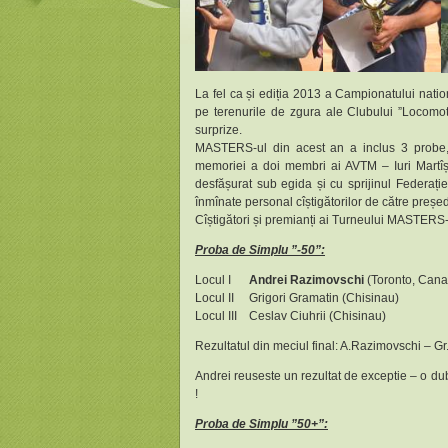
La fel ca și ediția 2013 a Campionatului natio
pe terenurile de zgura ale Clubului ”Locomoti
surprize.
MASTERS-ul din acest an a inclus 3 probe, 
memoriei a doi membri ai AVTM – Iuri Martîș
desfășurat sub egida și cu sprijinul Federați
înmînate personal cîștigătorilor de către preș
Cîștigători și premianți ai Turneului MASTERS-
Proba de Simplu ”-50”:
Locul I
Andrei Razimovschi
(Toronto, Can
Locul II Grigori Gramatin (Chisinau)
Locul III Ceslav Ciuhrii (Chisinau)
Rezultatul din meciul final: A.Razimovschi – Gr
Andrei reuseste un rezultat de exceptie – o dub
!
Proba de Simplu ”50+”: