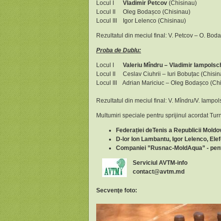
Locul I
Vladimir Petcov
(Chisinau)
Locul II Oleg Bodașco (Chisinau)
Locul III Igor Lelenco (Chisinau)
Rezultatul din meciul final: V. Petcov – O. Bod
Proba de Dublu:
Locul I
Valeriu Mîndru – Vladimir Iampolsc
Locul II Ceslav Ciuhrii – Iuri Bobuțac (Chisin
Locul III Adrian Mariciuc – Oleg Bodașco (Ch
Rezultatul din meciul final: V. Mîndru/V. Iampol
Multumiri speciale pentru sprijinul acordat 
Federației deTenis a Republicii Moldo
D-lor Ion Lambantu, Igor Lelenco, Elefe
Companiei ”
Rusnac-MoldAqua”
- pen
Serviciul AVTM-info
contact@avtm.md
Secvenţe foto: