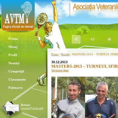
Prima
Mesaj
Prima
/
Noutăţi
/ MASTERS-2013 – TURNEUL SFIR
Profil
30.12.2013
Noutăți
MASTERS-2013 – TURNEUL SFIR
Versiune tipar
Competiții
Clasamente
Palmares
Relaţii:
contact@avtm.md